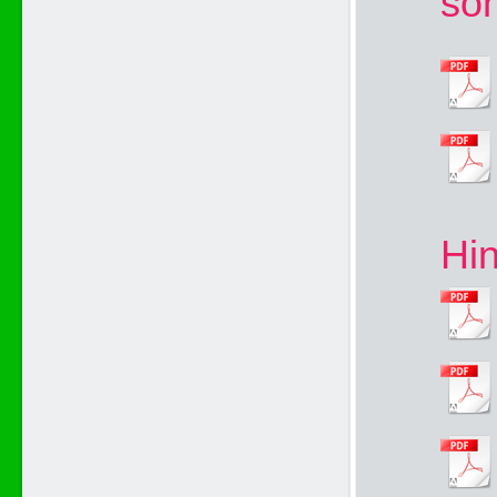
son
Hi