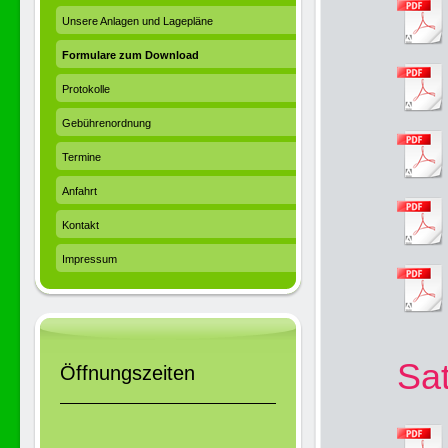
Unsere Anlagen und Lagepläne
Formulare zum Download
Protokolle
Gebührenordnung
Termine
Anfahrt
Kontakt
Impressum
Sa
Öffnungszeiten