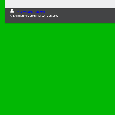
Druckversion
|
Sitemap
© Kleingärtnerverein Kiel e.V. von 1897