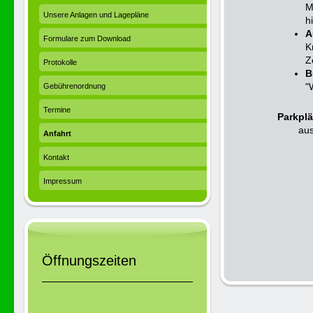
M
Unsere Anlagen und Lagepläne
h
A
Formulare zum Download
K
Z
Protokolle
B
"
Gebührenordnung
Termine
Parkplä
aus
Anfahrt
Kontakt
Impressum
Öffnungszeiten